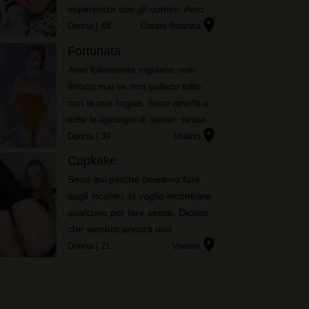
esperienza con gli uomini. Amo
location_on
sperimentare tutte le posizioni del
Donna
| 48
Carate Brianza
kamasutra, per non annoiarmi
Fortunata
mai? E tu?
Amo follemente ingoiare, non
finisco mai se non pulisco tutto
con la mia lingua. Sono aperta a
tutte le tipologie di sesso: sesso
location_on
lesbo a tre, ma anche sesso a tre
Donna
| 39
Milano
etero, pissing e tutte le posizioni
Cupkake
del kamasutra anche quelle mai
Sono qui perché desidero fare
provate fino ad ora...
degli incontri, sì voglio incontrare
qualcuno per fare sesso. Dicono
che sembro ancora una
location_on
ragazzina, sono molto magra, ho
Donna
| 21
Varese
un seno piccolo con i capezzoli a
punta, e un sederino che tutti
dicono che non è niente male ...