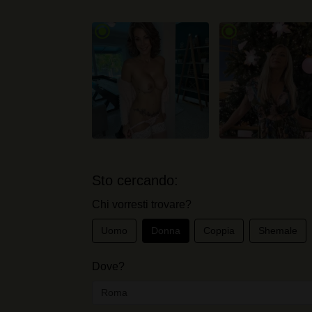
radio_button_checked
radio_button_checked
Sto cercando:
Chi vorresti trovare?
Uomo
Donna
Coppia
Shemale
Dove?