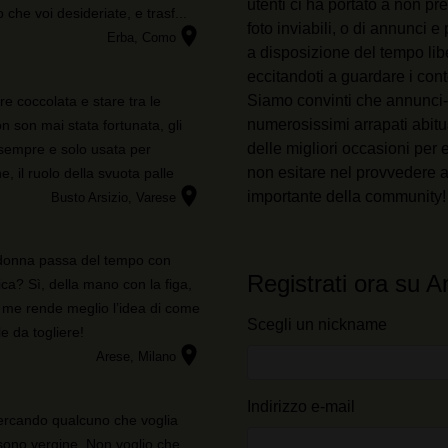
effettivi di annunci-sesso.it e che alcuni dati vengono forniti
utenti ci ha portato a non 
che voi desideriate, e trasf...
solo a scopo illustrativo.
foto inviabili, o di annunci e
location_on
Erba
, Como
Riconosco che annunci-sesso.it non effettua indagini sui
a disposizione del tempo liber
precedenti dei suoi membri e che il sito Web non tenta
eccitandoti a guardare i cont
altrimenti di verificare l'esattezza delle dichiarazioni rese dai
Siamo convinti che annunci-s
re coccolata e stare tra le
suoi membri.
numerosissimi arrapati abitua
 son mai stata fortunata, gli
delle migliori occasioni per 
sempre e solo usata per
non esitare nel provvedere a
e, il ruolo della svuota palle
location_on
importante della community!
Busto Arsizio
, Varese
donna passa del tempo con
Registrati ora su 
a? Sì, della mano con la figa,
o me rende meglio l’idea di come
Scegli un nickname
e da togliere!
location_on
Arese
, Milano
Indirizzo e-mail
cercando qualcuno che voglia
sono vergine. Non voglio che