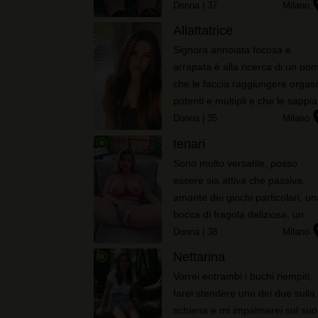
locat
sono sempre rimboccata le
Donna
| 37
Milano
maniche e tirata su da sola!
radio_button_checked
Allattatrice
Adesso ho bisogno della spalla 
Signora annoiata focosa e
un uomo
arrapata è alla ricerca di un uo
che le faccia raggiungere orgas
potenti e multipli e che le sappia
locat
tenere testa nei momenti più
Donna
| 35
Milano
passionali. Sono una donna
radio_button_checked
tenari
carismatica e che non si fa
Sono molto versatile, posso
mancare nulla; se decide di ave
essere sia attiva che passiva,
...
amante dei giochi particolari, un
bocca di fragola deliziosa, un
locat
fondoschiena da urlo e adoro il
Donna
| 38
Milano
profumo sulla mia pelle. Cerco 
radio_button_checked
Nettarina
compagno di giochi
Vorrei entrambi i buchi riempiti,
farei stendere uno dei due sulla
schiena e mi impalmerei sul suo