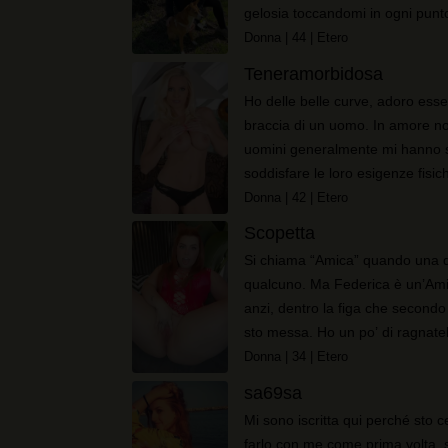
gelosia toccandomi in ogni punto 
Donna
| 44
| Etero
Teneramorbidosa
Ho delle belle curve, adoro esse
braccia di un uomo. In amore non
uomini generalmente mi hanno 
soddisfare le loro esigenze fisich
però non ...
Donna
| 42
| Etero
Scopetta
Si chiama “Amica” quando una 
qualcuno. Ma Federica è un’Amic
anzi, dentro la figa che second
sto messa. Ho un po’ di ragnatel
Donna
| 34
| Etero
sa69sa
Mi sono iscritta qui perché sto 
farlo con me come prima volta, 