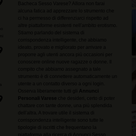
ion_on
Bacheca Sesso Varese? Allora non farai
alcuna fatica ad apprezzare lo strumento che
di
ci ha permesso di differenziarci rispetto ad
altre piattaforme esistenti nell'ambito erotismo.
mo
Stiamo parlando del sistema di
mi
corrispondenza intelligente, che abbiamo
ideato, provato e migliorato per arrivare a
ion_on
proporre agli utenti ancora più occasioni per
conoscere online nuove ragazze o donne. Il
compito che abbiamo assegnato a tale
re
strumento è di connettere automaticamente un
utente a un contatto diverso a ogni login.
a
Osserva liberamente tutti gli
Annunci
ion_on
Personali Varese
che desideri, certo di poter
chattare con tante donne, una più splendida
un
dell'altra. A trovare utile il sistema di
corrispondenza intelligente sono tutte le
tipologie di iscritti che frequentano la
piattaforma alla ricerca di Annunci Sesso