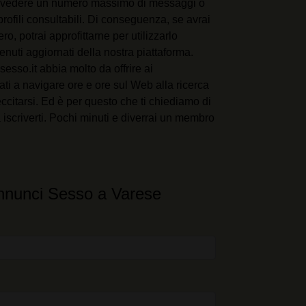
prevedere un numero massimo di messaggi o
 profili consultabili. Di conseguenza, se avrai
o, potrai approfittarne per utilizzarlo
enuti aggiornati della nostra piattaforma.
esso.it abbia molto da offrire ai
ti a navigare ore e ore sul Web alla ricerca
eccitarsi. Ed è per questo che ti chiediamo di
 iscriverti. Pochi minuti e diverrai un membro
Annunci Sesso a Varese