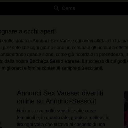
search
Cerca
gnare a occhi aperti
ti erotici dotati di Annunci Sex Varese cui avevi affidato la tua
i presente che ogni giorno sono un centinaio gli uomini a effettu
considerando quante siano, come già ricordato in precedenza, le 
to dalla nostra
Bacheca Sesso Varese
. Il successo di cui god
 migliorarci e fornire contenuti sempre più eccitanti.
Annunci Sex Varese: divertiti
online su Annunci-Sesso.it
Hai un cazzo molto sensibile alle curve
femminili e, in quanto tale, pronto a mettersi in
i
tiro ogni volta che si trova al cospetto di una