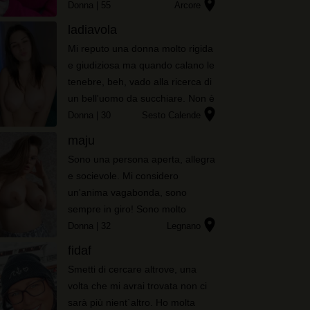
location_on
di soddisfare tutte le tue fantasie
Donna
| 55
Arcore
più perverse, hai trovato la donna
ladiavola
giusta per te!
Mi reputo una donna molto rigida
e giudiziosa ma quando calano le
tenebre, beh, vado alla ricerca di
un bell'uomo da succhiare. Non è
location_on
il caso che mi metta il mantello e
Donna
| 30
Sesto Calende
scenda di notte, quindi spero di
maju
cacciare qui!
Sono una persona aperta, allegra
e socievole. Mi considero
un'anima vagabonda, sono
sempre in giro! Sono molto
location_on
curiosa, mi piace scoprire cose
Donna
| 32
Legnano
nuove. Vado d'accordo con tutti e
fidaf
faccio amicizia molto facilmente
Smetti di cercare altrove, una
volta che mi avrai trovata non ci
sarà più nient`altro. Ho molta