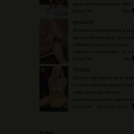
bigolo a smorza candela, sono
locat
sicura che l’altro ci starà poco a
Donna
| 40
Erba
cercare di riempire il mio buchin
radio_button_checked
emoacre
posteriore, e io non farei altro c
Mi dedico completamente a te p
agevolare l...
ogni tua fantasia sexy. Sono un
bellissima ragazza con corpo
statuario e viso d'angelo. Se vuo
locat
provare a conoscermi io sono qu
Donna
| 38
Rho
ti aspetto. La mia foto la vedi
radio_button_checked
Ricotta
quindi scegli tu
So bene che mentre me lo sbatt
in mezzo alle tette godrai come
matto anche perché sono
disposta a leccarti la cappella in
locat
maniera tale che la tua sensibili
Donna
| 48
Sesto San Giova...
sessuale arrivi al picco maggior
Non perdere l’opportunità di
scopare con una don...
Città