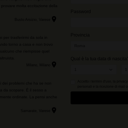
 provare molta eccitazione della
Password
location_on
Busto Arsizio
, Varese
Provincia
 per trasferirmi da sola in
ndo torno a casa e non trovo
 qualcuno che riempisse quel
ltruista.
Qual è la tua data di nascita
location_on
Milano
, Milano
Accetto i
termini d'uso
, la privacy
i dei problemi che ha se non
personali e la ricezione di mail 
 da scopare. È il sesso a
tamente ordinate. La pensi anche
location_on
Samarate
, Varese