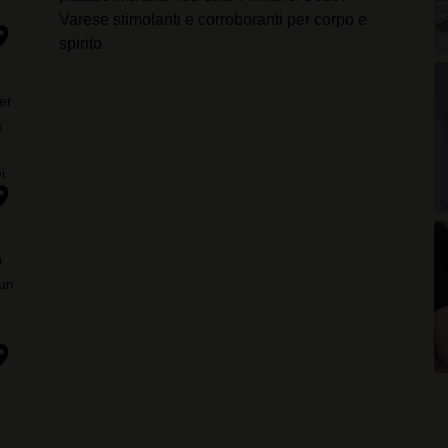
Varese stimolanti e corroboranti per corpo e
ion_on
spirito.
o
he
er
a
i
ion_on
i,
i
 un
ion_on
tà
e.