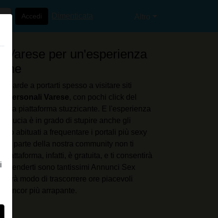
Dimenticata
Accedi
Altro
o Varese per un'esperienza
line
ombarde a portarti spesso a visitare siti
i Personali Varese
, con pochi click del
 una piattaforma stuzzicante. E l'esperienza
 fiducia è in grado di stupire anche gli
no abituati a frequentare i portali più sexy
a far parte della nostra community non ti
 piattaforma, infatti, è gratuita, e ti consentirà
i
Ad attenderti sono tantissimi Annunci Sex
i darà modo di trascorrere ore piacevoli
 e ancor più arrapante.