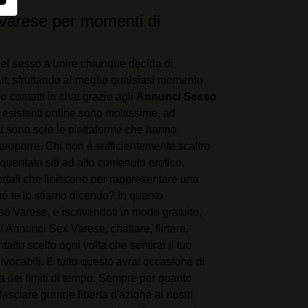
Varese per momenti di
el sesso a unire chiunque decida di
.it, sfruttando al meglio qualsiasi momento
 contatti in chat grazie agli
Annunci Sesso
i esistenti online sono moltissime, ad
i sono solo le piattaforme che hanno
proporre. Chi non è sufficientemente scaltro
uentato siti ad alto contenuto erotico,
ortali che finiscono per rappresentare una
é te lo stiamo dicendo? In quanto
 Varese, e iscrivendoti in modo gratuito,
li Annunci Sex Varese, chattare, flirtare,
tatto scelto ogni volta che sentirai il tuo
ivocabili. E tutto questo avrai occasione di
 a dei limiti di tempo. Sempre per quanto
di lasciare grande libertà d'azione ai nostri