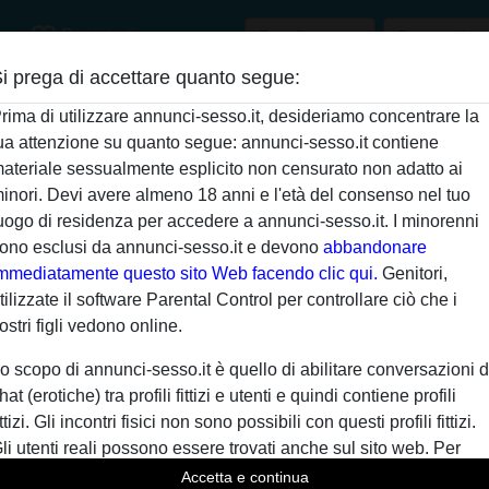
favorite_border
ca
Registrati
i prega di accettare quanto segue:
rai presto a
Gli Annunci Sess
rima di utilizzare annunci-sesso.it, desideriamo concentrare la
ua attenzione su quanto segue: annunci-sesso.it contiene
indimenticabile on
ateriale sessualmente esplicito non censurato non adatto ai
Se è il fascino delle donne l
inori. Devi avere almeno 18 anni e l'età del consenso nel tuo
erotici alla ricerca di
Annunc
 farti vedere quanto sono brava
uogo di residenza per accedere a annunci-sesso.it. I minorenni
mouse potrai prender parte a
re più, fatti sentire per una
ono esclusi da annunci-sesso.it e devono
abbandonare
che offriamo a chi ci concede
trambi godere e venire insieme,
mmediatamente questo sito Web facendo clic qui.
Genitori,
uomini che da molto tempo so
 capire, ti desidero.
tilizzate il software Parental Control per controllare ciò che i
location_on
del Web. Tra l'altro, entrare 
Arcore
, Monza e della Brianza
ostri figli vedono online.
costerà nulla: l'iscrizione alla
o scopo di annunci-sesso.it è quello di abilitare conversazioni d
di navigare tra i contenuti. 
l mio Romeo, chi vuole venire
hat (erotiche) tra profili fittizi e utenti e quindi contiene profili
Varese. Trovare quello che t
ata? Comunque sono una donna
ittizi. Gli incontri fisici non sono possibili con questi profili fittizi.
online sarà molto divertente,
esta sulle spalle. L uomo che
li utenti reali possono essere trovati anche sul sito web. Per
ito
ifferenziare questi utenti, visita le
FAQ
.
Accetta e continua