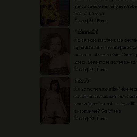
sia un cavallo ma mi piacerebbe
mia prima volta.
Donna
| 31
| Etero
Tiziana23
Ho da poco lasciato casa dei miei
appartamento. La sera però qua
nessuno mi sento triste. Vorrei
vuoto. Sono molto socievole ed a
Donna
| 21
| Etero
desca
Un uomo non avrebbe i due terz
continuasse a cercare una donna
sconvolgere le nostre vite, soli
tu come me? Scrivimelo
Donna
| 40
| Etero