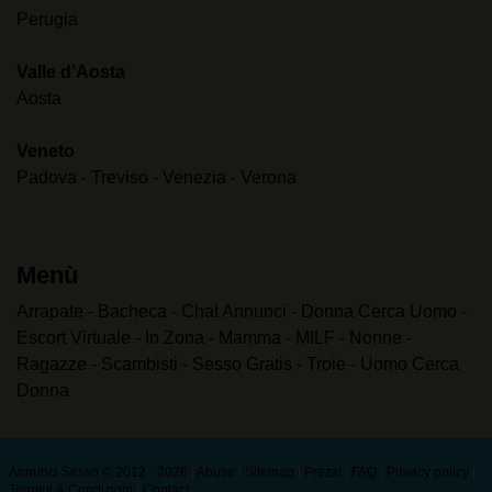
Perugia
Valle d’Aosta
Aosta
Veneto
Padova
-
Treviso
-
Venezia
-
Verona
Menù
Arrapate
-
Bacheca
-
Chat Annunci
-
Donna Cerca Uomo
-
Escort Virtuale
-
In Zona
-
Mamma
-
MILF
-
Nonne
-
Ragazze
-
Scambisti
-
Sesso Gratis
-
Troie
-
Uomo Cerca
Donna
Annunci Sesso © 2012 - 2026
|
Abuse
|
Sitemap
|
Prezzi
|
FAQ
|
Privacy policy
|
Termini & Condizioni
|
Contact