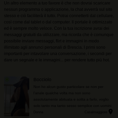
Un altro elemento a tuo favore è che non dovrai scaricare
nessun programma o applicazione, la chat avverrà sul sito
stesso e ciò faciliterà il tutto. Potrai connetterti dal cellulare,
così come dal tablet o dal computer. Il portale è ottimizzato
ed è sempre molto veloce. Con la tua iscrizione avrai dei
messaggi gratuiti da utilizzare, ma ricorda che è comunque
possibile inviare messaggi, flirt e immagini in modo
illimitato agli annunci personali di Brescia. I primi sono
importanti per intavolare una conversazione, i secondi per
dare un segnale e le immagini... per rendere tutto più hot.
radio_button_checked
Bocciolo
Non ho alcun gusto particolare se non per
l’anale qualche volta ma non sono
assolutamente abituata e solita a farlo, voglio
solo tanto ma tanto sesso semplice con uomini
location_on
di ogni tipo, non mi bastano più tre o quattro
Donna
Casalmaggiore