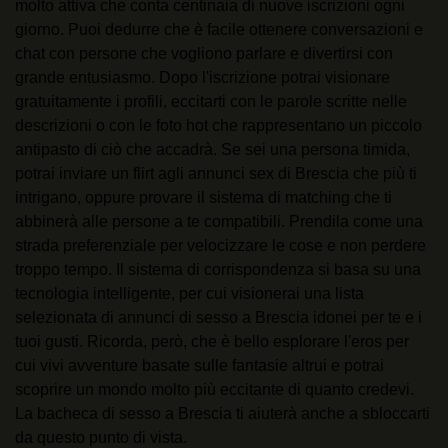
molto attiva che conta centinaia di nuove iscrizioni ogni
giorno. Puoi dedurre che è facile ottenere conversazioni e
chat con persone che vogliono parlare e divertirsi con
grande entusiasmo. Dopo l'iscrizione potrai visionare
gratuitamente i profili, eccitarti con le parole scritte nelle
descrizioni o con le foto hot che rappresentano un piccolo
antipasto di ciò che accadrà. Se sei una persona timida,
potrai inviare un flirt agli annunci sex di Brescia che più ti
intrigano, oppure provare il sistema di matching che ti
abbinerà alle persone a te compatibili. Prendila come una
strada preferenziale per velocizzare le cose e non perdere
troppo tempo. Il sistema di corrispondenza si basa su una
tecnologia intelligente, per cui visionerai una lista
selezionata di annunci di sesso a Brescia idonei per te e i
tuoi gusti. Ricorda, però, che è bello esplorare l'eros per
cui vivi avventure basate sulle fantasie altrui e potrai
scoprire un mondo molto più eccitante di quanto credevi.
La bacheca di sesso a Brescia ti aiuterà anche a sbloccarti
da questo punto di vista.