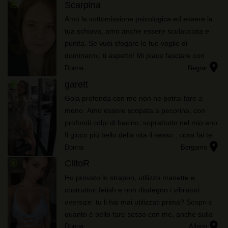
uomini che mi scopano solo tre...
radio_button_checked
Scarpina
Amo la sottomissione psicologica ed essere la
tua schiava, amo anche essere sculacciata e
punita. Se vuoi sfogare le tue voglie di
dominarmi, ti aspetto! Mi piace fasciare con
location_on
pelle e latex e indossare stivali sexy. Se sei
Donna
Negrar
anche feticista amerai le ...
radio_button_checked
garett
Gola profonda con me non ne potrai fare a
meno. Amo essere scopata a pecorina, con
profondi colpi di bacino, soprattutto nel mio ano.
Il gioco più bello della vita il sesso , cosa fai te
location_on
ne vuoi privare?
Donna
Bergamo
radio_button_checked
ClitoR
Ho provato lo strapon, utilizzo manette e
costruttori fetish e non disdegno i vibratori
oversize: tu li hai mai utilizzati prima? Scopri c
quanto è bello fare sesso con me, anche sulla
location_on
spiaggia se ti va, scrivimi e ci divertiremo tanto,
Donna
Albino