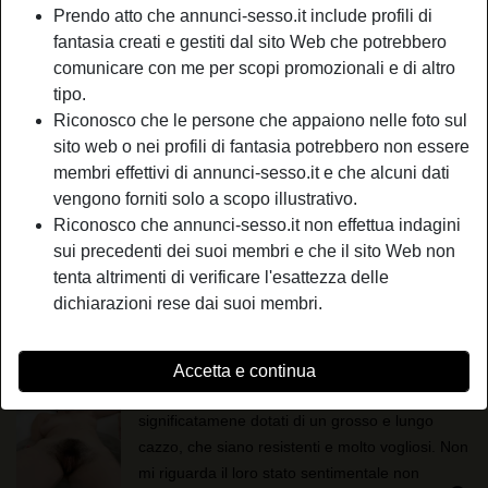
Prendo atto che annunci-sesso.it include profili di
radio_button_checked
SiamoCalde
fantasia creati e gestiti dal sito Web che potrebbero
Mi chiamo Emilia, mi son iscritta qua con una
comunicare con me per scopi promozionali e di altro
mia cara amica, stiamo cercando un uomo che
tipo.
voglia giocare con noi, sarebbe la nostra prima
Riconosco che le persone che appaiono nelle foto sul
esperienza a tre, se sei dotato e con tanta
sito web o nei profili di fantasia potrebbero non essere
location_on
voglia di farci godere vieni a scrivermi, non te ne
Donna
Riva
membri effettivi di annunci-sesso.it e che alcuni dati
pentirai!
Storiella1
vengono forniti solo a scopo illustrativo.
Riconosco che annunci-sesso.it non effettua indagini
Non importa che tipo d'incontro sia, voglio
sui precedenti dei suoi membri e che il sito Web non
vedere se il mio essere femmina riesce ancora
tenta altrimenti di verificare l'esattezza delle
a fare drizzare una bella verga maschile, e se
dichiarazioni rese dai suoi membri.
con quella, a differenza di quanto ormai accade
location_on
con il mio fidanzato, riuscirò a raggiungere
Donna
Sona
quell’orgasmo tra...
radio_button_checked
Doroty
Accetta e continua
Cerco maschi veramente virili che siano
significatamene dotati di un grosso e lungo
cazzo, che siano resistenti e molto vogliosi. Non
mi riguarda il loro stato sentimentale non