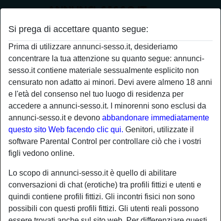
Si prega di accettare quanto segue:
Annunci di sesso a Brescia? Quanti ne
Prima di utilizzare annunci-sesso.it, desideriamo
vuoi
concentrare la tua attenzione su quanto segue: annunci-
Morbidamente
sesso.it contiene materiale sessualmente esplicito non
censurato non adatto ai minori. Devi avere almeno 18 anni
Amo le sensazioni forti ma anche essere
e l'età del consenso nel tuo luogo di residenza per
sottomessa questo mi eccita sensibilmente,
accedere a annunci-sesso.it. I minorenni sono esclusi da
particolarmente se a farlo siete in due sfiorando
annunci-sesso.it e devono
abbandonare immediatamente
tutte le parti del mio corpo, con dolcezza e
location_on
questo sito Web facendo clic qui.
Genitori, utilizzate il
violenza allo stesso tempo come qualsiasi
Donna
San Bonifacio
software Parental Control per controllare ciò che i vostri
ragazza desidera sentirsi in q...
sisiujh
figli vedono online.
Per essere felice ho bisogno solo di due cose:
fare ciò che mi piace e avere una persona al
Lo scopo di annunci-sesso.it è quello di abilitare
mio fianco che sappia stimolare e ispirare. So
conversazioni di chat (erotiche) tra profili fittizi e utenti e
essere molto divertente e spiritosa, sono sicura
quindi contiene profili fittizi. Gli incontri fisici non sono
location_on
che con me non ti annoierai mai
Donna
Tirano
possibili con questi profili fittizi. Gli utenti reali possono
essere trovati anche sul sito web. Per differenziare questi