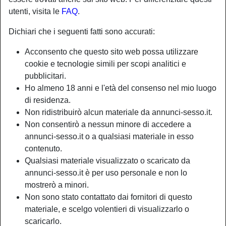
radio_button_checked
doramon90
utenti, visita le
FAQ
.
Ultimamente sono stata parecchio a casa, da
sola, credo che sia giunta l ora di uscire e fare
Dichiari che i seguenti fatti sono accurati:
nuove amicizie. Sono una donna abbastanza
Acconsento che questo sito web possa utilizzare
affabile. Spero di trovare qualcuno che mi
location_on
cookie e tecnologie simili per scopi analitici e
sappia rubare il cuore
Donna
Travagliato
pubblicitari.
Leggera
Ho almeno 18 anni e l'età del consenso nel mio luogo
Sono molto hot e sono in grado di soddisfare le
di residenza.
tue più peccaminose fantasie. Io ti aspetto e
Non ridistribuirò alcun materiale da annunci-sesso.it.
non vedo l’ora d'incontrarti, sono molto curiosa
Non consentirò a nessun minore di accedere a
e sono una maialina insaziabile e desiderosa di
annunci-sesso.it o a qualsiasi materiale in esso
location_on
vederti per un nostro piccolo appuntamento,
Donna
Viadana
contenuto.
scrivimi.
veraporca
Qualsiasi materiale visualizzato o scaricato da
annunci-sesso.it è per uso personale e non lo
Bella, sexy amante delle cose belle , mi piace
mostrerò a minori.
trasgredire le regole, sono uno spirito
Non sono stato contattato dai fornitori di questo
libero,difficile da domare... Ma non si può mai
materiale, e scelgo volentieri di visualizzarlo o
dire mai nella vita, quindi chissà che qui riuscirò
location_on
scaricarlo.
a trovare la persona giusta per me?
Donna
Sondrio