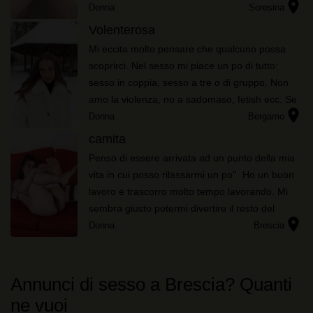
location_on
facendomi problemi di sorta ma solamente
Donna
Soresina
voglio accompagnare quei momenti...
Volenterosa
Mi eccita molto pensare che qualcuno possa
scoprirci. Nel sesso mi piace un po di tutto:
sesso in coppia, sesso a tre o di gruppo. Non
amo la violenza, no a sadomaso, fetish ecc. Se
location_on
ti va d'incontrarmi contattami subito e
Donna
Bergamo
mettiamoci d’accordo sen...
camita
Penso di essere arrivata ad un punto della mia
vita in cui posso rilassarmi un po''. Ho un buon
lavoro e trascorro molto tempo lavorando. Mi
sembra giusto potermi divertire il resto del
location_on
tempo. Il problema è con chi
Donna
Brescia
Annunci di sesso a Brescia? Quanti
ne vuoi