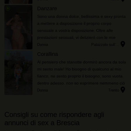
ne sono cert...
radio_button_checked
Danzare
Sono una donna dolce, bellissima e sexy pronta
a mettere a disposizione il proprio corpo
sensuale a vostra disposizione. Oltre alle
prestazioni sessuali, vi delizierò con le mie
location_on
mani, di eccitanti massaggi erotici, contattatemi
Donna
Palazzolo sull'...
e non ve ne pent...
radio_button_checked
Corallina
Al pensiero che stanotte dormirò ancora da sola
mi sento male! Ho bisogno di qualcuno al mio
fianco, ne sento proprio il bisogno, sono vuota
dentro adesso. non so esprimere nemmeno ciò
location_on
che sento davvero...
Donna
Trento
Consigli su come rispondere agli
annunci di sex a Brescia