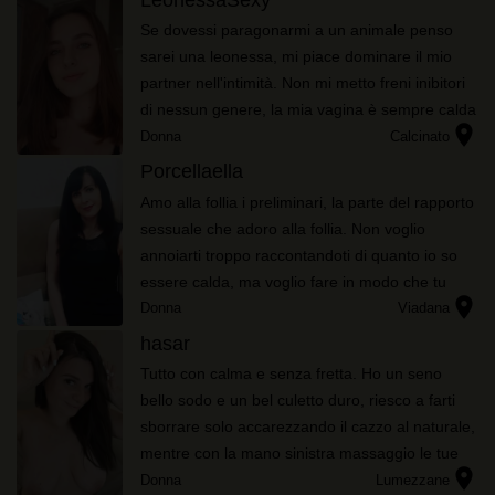
Se dovessi paragonarmi a un animale penso
sarei una leonessa, mi piace dominare il mio
partner nell'intimità. Non mi metto freni inibitori
di nessun genere, la mia vagina è sempre calda
location_on
e pronta a essere penetrata. Ho voglia del tuo
Donna
Calcinato
cazzo e di sent...
Porcellaella
Amo alla follia i preliminari, la parte del rapporto
sessuale che adoro alla follia. Non voglio
annoiarti troppo raccontandoti di quanto io so
essere calda, ma voglio fare in modo che tu
location_on
possa conoscere esattamente come io riesco a
Donna
Viadana
eccitarmi in ...
hasar
Tutto con calma e senza fretta. Ho un seno
bello sodo e un bel culetto duro, riesco a farti
sborrare solo accarezzando il cazzo al naturale,
mentre con la mano sinistra massaggio le tue
location_on
palle e le succhio con vigore.
Donna
Lumezzane