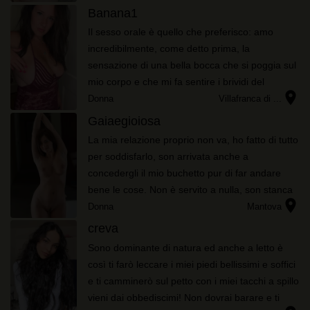
Banana1
Il sesso orale è quello che preferisco: amo
incredibilmente, come detto prima, la
sensazione di una bella bocca che si poggia sul
mio corpo e che mi fa sentire i brividi del
location_on
piacere, e tutto il mio corpo deve essere preso
Donna
Villafranca di ...
in considerazione, contatta...
Gaiaegioiosa
La mia relazione proprio non va, ho fatto di tutto
per soddisfarlo, son arrivata anche a
concedergli il mio buchetto pur di far andare
bene le cose. Non è servito a nulla, son stanca
location_on
e ora sto seriamente riflettendo di dare il mio
Donna
Mantova
culo a qualcuno ch...
creva
Sono dominante di natura ed anche a letto è
così ti farò leccare i miei piedi bellissimi e soffici
e ti camminerò sul petto con i miei tacchi a spillo
vieni dai obbediscimi! Non dovrai barare e ti