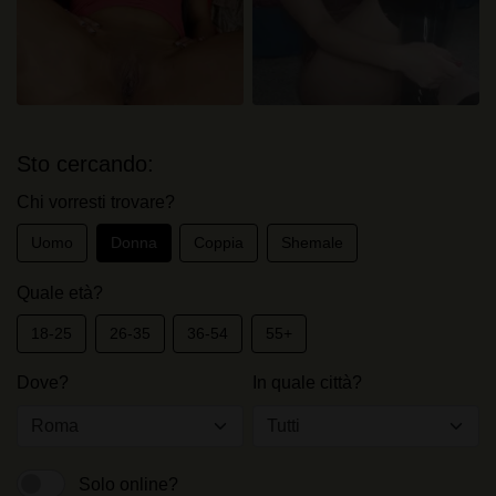
Sto cercando:
Chi vorresti trovare?
Uomo
Donna
Coppia
Shemale
Quale età?
18-25
26-35
36-54
55+
Dove?
In quale città?
Solo online?