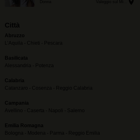
location_on
farai anche insultare
Donna
Valeggio sul Mi...
Città
Abruzzo
L’Aquila
-
Chieti
-
Pescara
Basilicata
Alessandria
-
Potenza
Calabria
Catanzaro
-
Cosenza
-
Reggio Calabria
Campania
Avellino
-
Caserta
-
Napoli
-
Salerno
Emilia Romagna
Bologna
-
Modena
-
Parma
-
Reggio Emilia